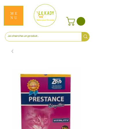
ME
NU