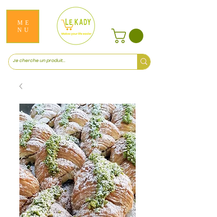
ME
NU