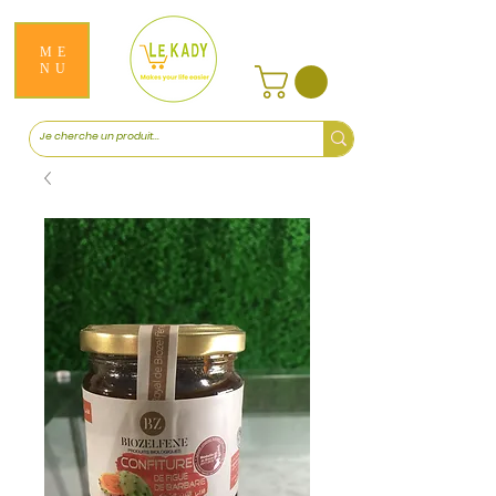
ME
NU