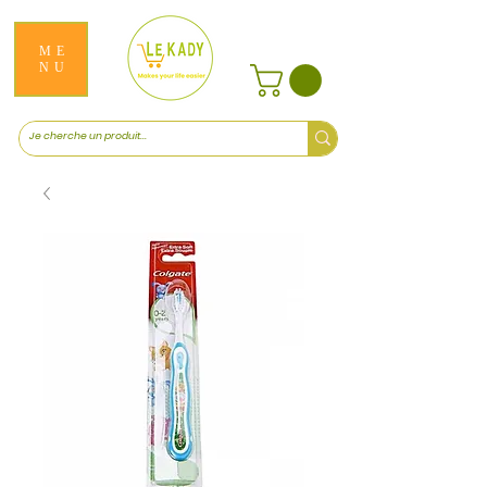
ME
NU