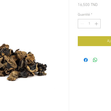
Prix
16,500 TND
Quantité
*
Aj