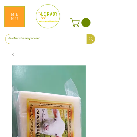
ME
NU