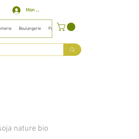
Mon compte
èmerie
Boulangerie
Pâtisserie
Surgelé
Bio ⎹ Diet
Entretien
oja nature bio