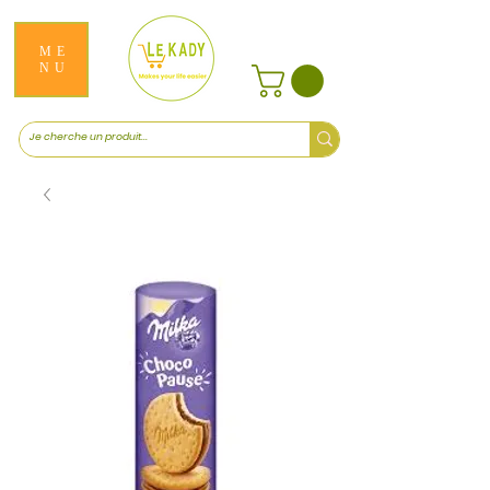
ME
NU