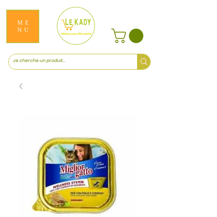
ME
NU