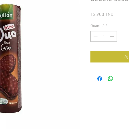
Prix
12,900 TND
Quantité
*
Aj