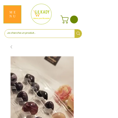
ME
NU